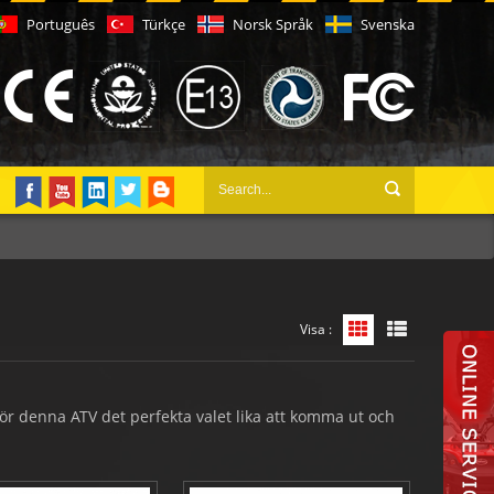
Português
Türkçe
Norsk Språk
Svenska
Visa :
Rutnätsvy
Listvy
gör denna ATV det perfekta valet lika att komma ut och
ck, är här arbetar bull utrustad för varje situation!