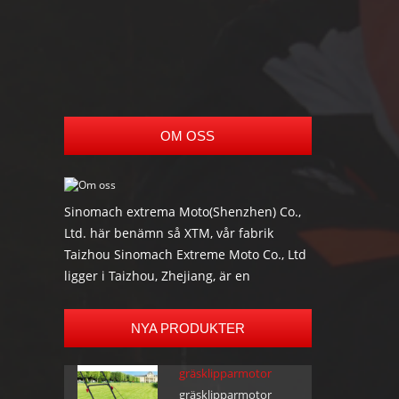
Snö Trailer
alla
Släpvagn
OM OSS
Sinomach extrema Moto(Shenzhen) Co.,
Ltd. här benämn så XTM, vår fabrik
Taizhou Sinomach Extreme Moto Co., Ltd
ligger i Taizhou, Zhejiang, är en
professionell tillverkare och exportör av
de mest hög kvalitet elektrisk skoter,
NYA PRODUKTER
elektrisk cykel, Go kart, buggies, ATV, UTV,
spårade ATV och tillbehör som trailers
gräsklipparmotor
och andra offroad-produkter. De flesta
gräsklipparmotor