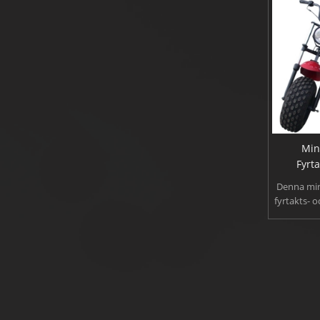
Mitten av 80 barn Buggy
Oavsett om
150cc Off Road gå Kart
300cc Off Road gå Kart
alla
Off Road Go Kart
Min
Fyrt
150cc UTV
Denna min
fyrtakts- 
presenterar
200cc UTV
resa, trevl
är det des
300cc sida vid sida
kan le
ATV
alla
UTV