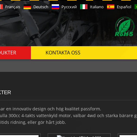
Français
Deutsch
Русский
Italiano
Español
DUKTER
KONTAKTA OSS
KTER
ar en innovativ design och hög kvalitet passform.
ulla 300cc 4-takts vattenkyld motor, valbar 4wd och starka bärare 
itids ridning, eller gör hårt jobb.
den inbyggda oberoende upphängning, differential och rätt val av dä