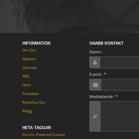
bensin off road buggy.
sales@xtmmoto.com (soliga)
capability.
dettaGå kartÄr
sales01@xtmmoto.com (Ella)
lämplig för vuxen.
sales02@xtmmoto.com (Matt)
Utformad bäst av
vägvagn i vårt sinne,
det kan ta itu med
branta banker och
INFORMATION
SNABB KONTAKT
sluttningar till tjocka
Om Oss
leriga spår! Du kan
Namn :
ställa in önskad
Nyheter
hastighet när du
Sitemap
kontrollerar definierar
E-post :
*
XML
enkelhet med stopp /
gå fotspedaler och en
Hem
gasreglering.
Produkter
Meddelande :
*
Kontakta Oss
Blogg
HETA TAGGAR
Electric Powered Scooter