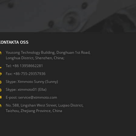
KONTAKTA OSS
Yousong Technology Building, Donghuan 1st Road,
Longhua District, Shenzhen, China;
Tel: +86 13958662281
Fax: +86-755-29357936
Skype: Xtmmoto Sunny (Sunny)
Skype: xtmmoto01 (Ella)
E-post: service@xtmmoto.com
No. 588, Lingshan West Street, Luqiao District,
Taizhou, Zhejiang Province, China