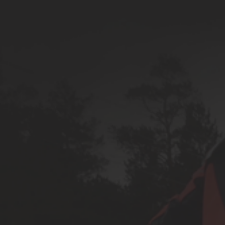
200cc barn skoter
1500cc snöskoter
alla
Snöskoter
Cage Skåptrailer
ATV Dump Trailer
Timmervagn