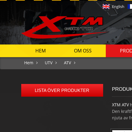
English
HEM
OM OSS
PRO
Hem
UTV
ATV
PRODU
LISTA ÖVER PRODUKTER
XTM
ATV
h
Den kraftf
njuta av fr
Mini 50 Kids Off Road Buggy
Tack vare 