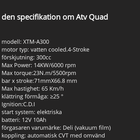
den
specifikation om Atv Quad
modell: XTM-A300
motor typ: vatten cooled.4-Stroke
förskjutning: 300cc
Max Power: 14KW/6000 rpm
Max torque:23N.m/5500rpm
bar x stroke:71mmX66.8 mm
Max hastighet: 65 Km/h
klättring förmåga: ≥25 °
Ignition:C.D.I
start system: elektriska
batteri: 12V 10Ah
förgasaren varumärke: Deli (vakuum film)
koppling: automatisk CVT med omvänd