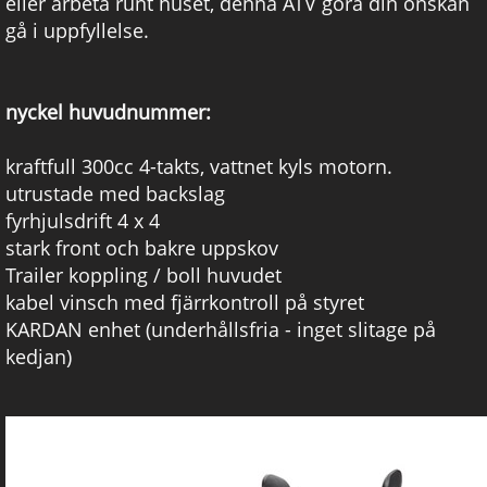
eller arbeta runt huset, denna ATV göra din önskan
gå i uppfyllelse.
nyckel huvudnummer:
kraftfull 300cc 4-takts, vattnet kyls motorn.
utrustade med backslag
fyrhjulsdrift 4 x 4
stark front och bakre uppskov
Trailer koppling / boll huvudet
kabel vinsch med fjärrkontroll på styret
KARDAN enhet (underhållsfria - inget slitage på
kedjan)