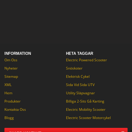
fritids ridning, eller gör hårt
jobb.
INFORMATION
HETA TAGGAR
Om Oss
Electric Powered Scooter
Nyheter
Snöskoter
Sitemap
Elektrisk Cykel
XML
Sida Vid Sida UTV
Hem
Utility Släpvagnar
Produkter
Billiga 2-Sits Gå Karting
Kontakta Oss
Electric Mobility Scooter
Blogg
Electric Scooter Motorcykel