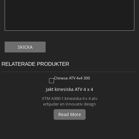
RELATERADE PRODUKTER
Jakt kinesiska ATV 4 x 4
XTM A300-1 kinesiska 4 x 4 atv
erbjuder en innovativ design
och hög kvalitet
Read More
passform.Kraftfull 300cc 4-
takts vattenkyld motor, valbar
4wd och starka bärare gör
denna ATV det perfekta valet
lika att komma ut och njuta av