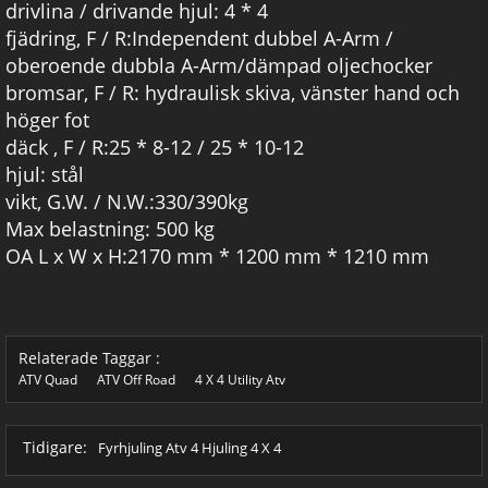
drivlina / drivande hjul: 4 * 4
fjädring, F / R:Independent dubbel A-Arm /
oberoende dubbla A-Arm/dämpad oljechocker
bromsar, F / R: hydraulisk skiva, vänster hand och
höger fot
däck , F / R:25 * 8-12 / 25 * 10-12
hjul: stål
vikt, G.W. / N.W.:330/390kg
Max belastning: 500 kg
OA L x W x H:2170 mm * 1200 mm * 1210 mm
Relaterade Taggar :
ATV Quad
ATV Off Road
4 X 4 Utility Atv
Tidigare:
Fyrhjuling Atv 4 Hjuling 4 X 4