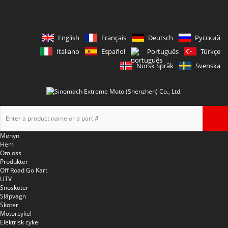
English
Français
Deutsch
Русский
Italiano
Español
Português
Türkçe
Norsk Språk
Svenska
Menyn
Hem
Om oss
Produkter
Off Road Go Kart
UTV
Snöskoter
Släpvagn
Skoter
Motorcykel
Elektrisk cykel