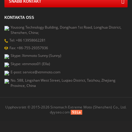
SNABB KONTAKT
KONTAKTA OSS
Yousong Technology Building, Donghuan 1st Road, Longhua District,
Shenzhen, China;
Tel: +86 13958662281
Fax: +86-755-29357936
Skype: Xtmmoto Sunny (Sunny)
Skype: xtmmoto01 (Ella)
E-post: service@xtmmoto.com
No. 588, Lingshan West Street, Luqiao District, Taizhou, Zhejiang
Province, China
Upphovsrätt © 2015-2026 Sinomach Extreme Moto (Shenzhen) Co., Ltd.
dyyseo.com
51La