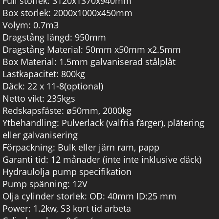
Full storlek: 3120x1370x940mm
Box storlek: 2000x1000x450mm
Volym: 0.7m3
Dragstång längd: 950mm
Dragstång Material: 50mm x50mm x2.5mm
Box Material: 1.5mm galvaniserad stålplåt
Lastkapacitet: 800kg
Däck: 22 x 11-8(optional)
Netto vikt: 235kgs
Redskapsfäste: ø50mm, 2000kg
Ytbehandling: Pulverlack (valfria färger), plätering
eller galvanisering
Förpackning: Bulk eller järn ram, papp
Garanti tid: 12 månader (inte inte inklusive däck)
Hydraulolja pump specifikation
Pump spänning: 12V
Olja cylinder storlek: OD: 40mm ID:25 mm
Power: 1.2kw, S3 kort tid arbeta