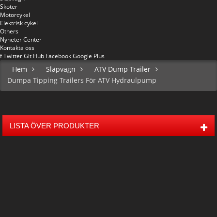
Skoter
Motorcykel
Elektrisk cykel
Others
Nyheter Center
Kontakta oss
f
Twitter
Git Hub
Facebook
Google Plus
Hem
Släpvagn
ATV Dump Trailer
Dumpa Tipping Trailers För ATV Hydraulpump
LISTA ÖVER PRODUKTER
Mini 50 Kids Off Road Buggy
Mitten av 80 barn Buggy