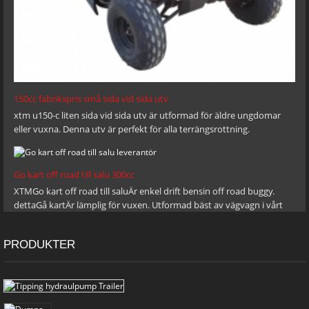
150cc fabrikspris små sida vid sida utv
xtm u150-c liten sida vid sida utv är utformad för äldre ungdomar
eller vuxna. Denna utv är perfekt för alla terrängsrottning.
Go kart off road till salu 300cc
XTMGo kart off road till saluÄr enkel drift bensin off road buggy.
dettaGå kartÄr lämplig för vuxen. Utformad bäst av vägvagn i vårt
sinne, det kan ta itu med branta banker och sluttningar till tjocka
leriga spår! Du kan ställa in önskad hastighet när du kontrollerar
PRODUKTER
definierar enkelhet med stopp / gå fotspedaler och en gasreglering.