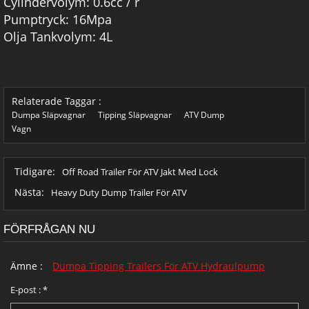
Cylindervolym: 0.6cc / r
Pumptryck: 16Mpa
Olja Tankvolym: 4L
Relaterade Taggar :
Dumpa Släpvagnar
Tipping Släpvagnar
ATV Dump
Vagn
Tidigare:
Off Road Trailer För ATV Jakt Med Lock
Nästa:
Heavy Duty Dump Trailer För ATV
FÖRFRÅGAN NU
Ämne :
Dumpa Tipping Trailers För ATV Hydraulpump
E-post :
*