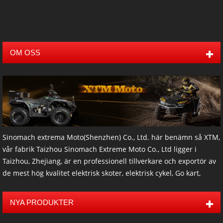
alla
Släpvagn
OM OSS
Sinomach extrema Moto(Shenzhen) Co., Ltd. här benämn så XTM,
vår fabrik Taizhou Sinomach Extreme Moto Co., Ltd ligger i
Taizhou, Zhejiang, är en professionell tillverkare och exportör av
de mest hög kvalitet elektrisk skoter, elektrisk cykel, Go kart,
buggies, ATV, UTV, spårade ATV och tillbehör som trailers och
andra offroad-produkter. De flesta av våra produkter har CE-
NYA PRODUKTER
certifikat, EEG, EPA och CARB. Våra bolagets årliga
försäljningssumman är mer än USD 5.000.000. med 9 år av