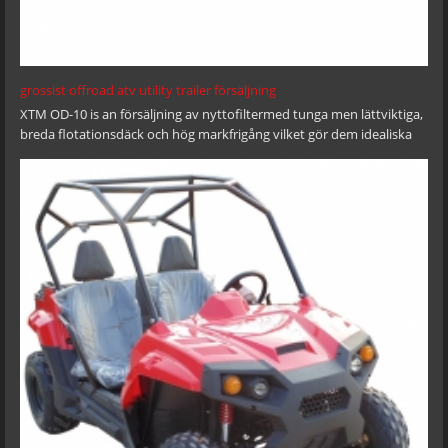
grossist offroad atv utility trailer försäljning
XTM OD-10 is an försäljning av nyttofiltermed tunga men lättviktiga,
breda flotationsdäck och hög markfrigång vilket gör dem idealiska
för off-road användning. Removable front & rear tail gate and easy
central tipping base further enhance their cargo handling capability.