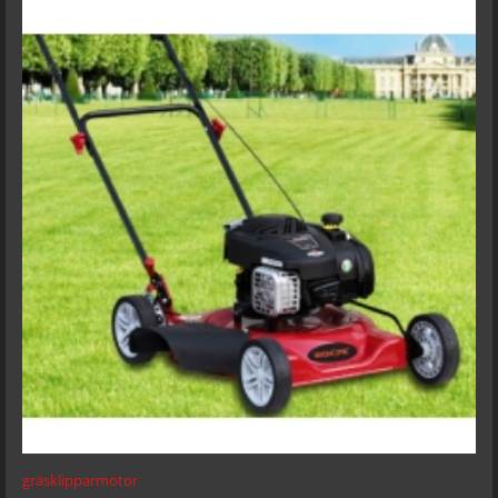
tillverkning och exportera erfarenhet, vi kan också erbjuda ODM,
OEM och Agent tjänster till våra kunder över hela världen. Våra
viktigaste marknader omfattar Nordamerika, Europa, Australien,
Sydafrika, Ryssland, Mellanöstern och Sydamerika. XTM syftar till
leverera kvalitetsprodukter, konkurrenskraftiga priser och snabb
leverans enligt kunders krav för att hålla dem behöriga. XTM
hoppas att växa med partners över hela världen och njuta av
ömsesidiga fördelar med dig. tveka inte att kontakta oss: telefon:
+ 86-576-80686209 mobil: + 86 13958662281 e-post:
sales@xtmmoto.com (soliga) sales01@xtmmoto.com (Ella)
sales02@xtmmoto.com (Matt)
gräsklipparmotor