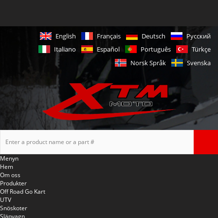
English
Français
Deutsch
Русский
Italiano
Español
Português
Türkçe
Norsk Språk
Svenska
Menyn
Hem
Om oss
Produkter
Off Road Go Kart
UTV
Snöskoter
Släpvagn