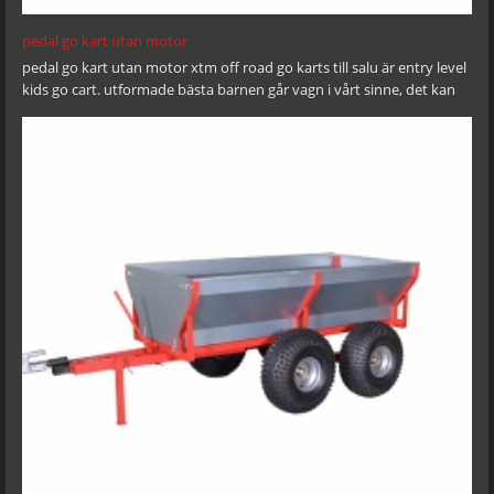
pedal go kart utan motor
pedal go kart utan motor xtm off road go karts till salu är entry level
kids go cart. utformade bästa barnen går vagn i vårt sinne, det kan
hantera branta banker och hillsides till tjocka leriga spår!Du kan
ställa in önskad hastighet när du kontrollerar enkelhet med stopp /
gå fotspedaler och gasreglering.