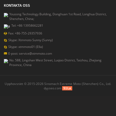
KONTAKTA OSS
Yousong Technology Building, Donghuan 1st Road, Longhua District,
Shenzhen, China;
Tel: +86 13958662281
Fax: +86-755-29357936
Skype: Xtmmoto Sunny (Sunny)
Skype: xtmmoto01 (Ella)
E-post: service@xtmmoto.com
No. 588, Lingshan West Street, Luqiao District, Taizhou, Zhejiang
Province, China
Upphovsrätt © 2015-2026 Sinomach Extreme Moto (Shenzhen) Co., Ltd.
dyyseo.com
51La